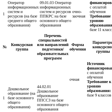
Оператор
09.01.03 Оператор
финансиров
информационных
информационных
с оплатой
систем и
систем и ресурсов
очно-
обучения
1
ресурсов (на базе
ППКРС на базе
заочная
Требование 
среднего общего
основного общего
уровню
образования)
образования
образования
базе 11 клас
Перечень
специальностей
Параметр
Конкурсная
или направлений
Форма
№
конкурсно
группа
подготовки/
обучения
группы
образовательных
программ
Источник
финансирова
с оплатой
обучения
очная
Требование к
уровню
44.02.01
Дошкольное
образования:
Дошкольное
образование (на
базе 9 классов
образование
1
базе основного
ППССЗ на базе
общего
основного общего
образования)
образования