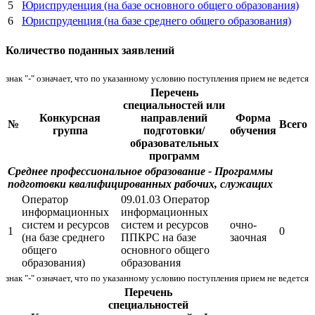
5
Юриспруденция (на базе основного общего образования)
6
Юриспруденция (на базе среднего общего образования)
Количество поданных заявлений
знак "-" означает, что по указанному условию поступления прием не ведется
Перечень
специальностей или
Конкурсная
направлений
Форма
№
Всего
группа
подготовки/
обучения
образовательных
программ
Среднее профессиональное образование - Программы
подготовки квалифицированных рабочих, служащих
Оператор
09.01.03 Оператор
информационных
информационных
систем и ресурсов
систем и ресурсов
очно-
1
0
(на базе среднего
ППКРС на базе
заочная
общего
основного общего
образования)
образования
знак "-" означает, что по указанному условию поступления прием не ведется
Перечень
специальностей