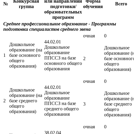
Конкурсная
или направлений
Форма
№
Всего
группа
подготовки/
обучения
образовательных
программ
Среднее профессиональное образование - Программы
подготовки специалистов среднего звена
очная
0
44.02.01
Дошкольное
Дошкольное
Дошкольное
образование (на
образование
образование (
1
базе основного
ППССЗ на базе
2
базе основног
общего
основного общего
общего
образования)
образования
образования)
очная
0
44.02.01
Дошкольное
Дошкольное
Дошкольное
образование (на
образование
образование (
2
базе среднего
ППССЗ на базе
3
базе среднего
общего
среднего общего
общего
образования)
образования
образования)
очная
0
38.02.04