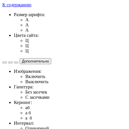
К содержанию
Размер шрифта:
A
A
A
Цвета сайта:
Ц
Ц
Ц
Дополнительно
Изображения:
Включить
Выключить
Ганитура:
Без засечек
С засечками
Кернинг:
aб
a б
a б
Интервал:
Одинарный