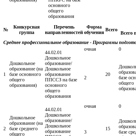
основного
общего
образования
Конкурсная
Перечень
Форма
№
Всего
группа
направленностей
обучения
Всего 
Среднее профессиональное образование - Программы подгото
очная
0
44.02.01
Дошкольное
Дошкольное
образование/
Дошкол
образование (на
Дошкольное
образов
1
базе основного
образование
20
2
базе ос
общего
ППССЗ на базе
общего
образования)
основного
образов
общего
образования
очная
0
44.02.01
Дошкольное
Дошкольное
образование/
Дошкол
образование (на
Дошкольное
образов
2
базе среднего
15
образование
3
базе ср
общего