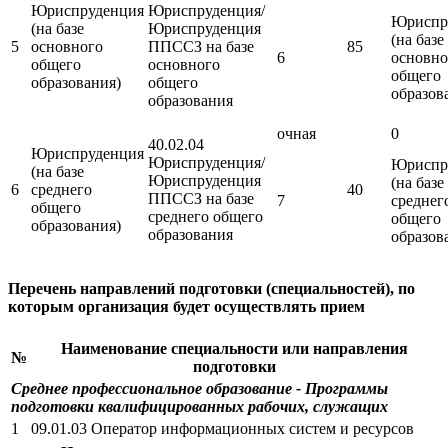
Юриспруденция
Юриспруденция/
Юриспр
(на базе
Юриспруденция
(на базе
5
основного
ППССЗ на базе
85
6
основно
общего
основного
общего
образования)
общего
образов
образования
очная
0
40.02.04
Юриспруденция
Юриспруденция/
Юриспр
(на базе
Юриспруденция
(на базе
6
среднего
40
ППССЗ на базе
7
среднег
общего
среднего общего
общего
образования)
образования
образов
Перечень направлений подготовки (специальностей), по
которым организация будет осуществлять прием
Наименование специальности или направления
№
подготовки
Среднее профессиональное образование - Программы
подготовки квалифицированных рабочих, служащих
1
09.01.03 Оператор информационных систем и ресурсов