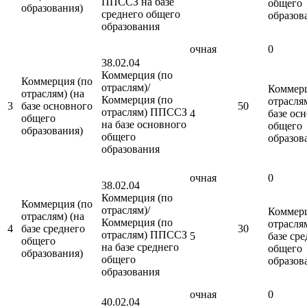
ППССЗ на базе
общего
образования)
среднего общего
образов
образования
очная
0
38.02.04
Коммерция (по
Коммерция (по
отраслям)/
Коммерц
отраслям) (на
Коммерция (по
отраслям
3
базе основного
50
отраслям) ППССЗ
4
базе ос
общего
на базе основного
общего
образования)
общего
образов
образования
очная
0
38.02.04
Коммерция (по
Коммерция (по
отраслям)/
Коммерц
отраслям) (на
Коммерция (по
отраслям
4
базе среднего
30
отраслям) ППССЗ
5
базе ср
общего
на базе среднего
общего
образования)
общего
образов
образования
очная
0
40.02.04