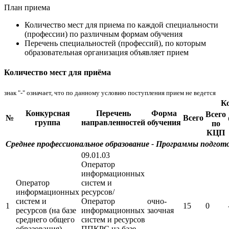
План приема
Количество мест для приема по каждой специальности
(профессии) по различным формам обучения
Перечень специальностей (профессий), по которым
образовательная организация объявляет прием
Количество мест для приёма
знак "-" означает, что по данному условию поступления прием не ведется
К
Конкурсная
Перечень
Форма
Всего
№
Всего
группа
направленностей
обучения
по
КЦП
Среднее профессиональное образование - Программы подго
09.01.03
Оператор
информационных
Оператор
систем и
информационных
ресурсов/
систем и
Оператор
очно-
1
15
0
ресурсов (на базе
информационных
заочная
среднего общего
систем и ресурсов
образования)
ППКРС на базе