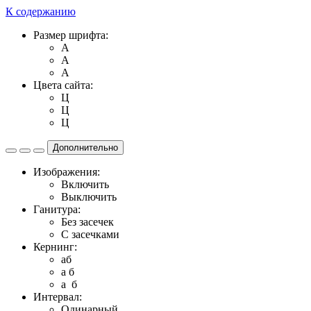
К содержанию
Размер шрифта:
A
A
A
Цвета сайта:
Ц
Ц
Ц
Дополнительно
Изображения:
Включить
Выключить
Ганитура:
Без засечек
С засечками
Кернинг:
aб
a б
a б
Интервал:
Одинарный