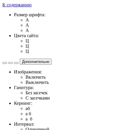
К содержанию
Размер шрифта:
A
A
A
Цвета сайта:
Ц
Ц
Ц
Дополнительно
Изображения:
Включить
Выключить
Ганитура:
Без засечек
С засечками
Кернинг:
aб
a б
a б
Интервал:
Одинарный