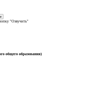
и
нопку "Озвучить"
ого общего образования)